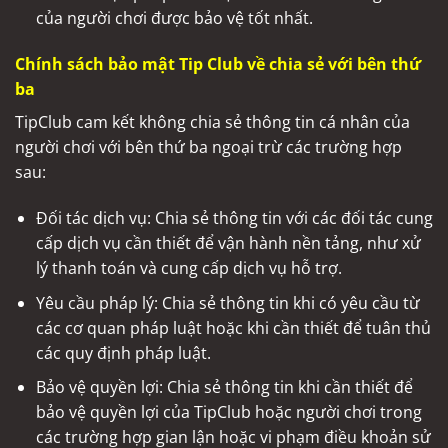
của người chơi được bảo vệ tốt nhất.
Chính sách bảo mật Tip Club về chia sẻ với bên thứ
ba
TipClub cam kết không chia sẻ thông tin cá nhân của
người chơi với bên thứ ba ngoại trừ các trường hợp
sau:
Đối tác dịch vụ: Chia sẻ thông tin với các đối tác cung
cấp dịch vụ cần thiết để vận hành nền tảng, như xử
lý thanh toán và cung cấp dịch vụ hỗ trợ.
Yêu cầu pháp lý: Chia sẻ thông tin khi có yêu cầu từ
các cơ quan pháp luật hoặc khi cần thiết để tuân thủ
các quy định pháp luật.
Bảo vệ quyền lợi: Chia sẻ thông tin khi cần thiết để
bảo vệ quyền lợi của TipClub hoặc người chơi trong
các trường hợp gian lận hoặc vi phạm điều khoản sử