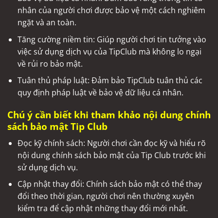
nhân của người chơi được bảo vệ một cách nghiêm
ngặt và an toàn.
Tăng cường niềm tin: Giúp người chơi tin tưởng vào
việc sử dụng dịch vụ của TipClub mà không lo ngại
về rủi ro bảo mật.
Tuân thủ pháp luật: Đảm bảo TipClub tuân thủ các
quy định pháp luật về bảo vệ dữ liệu cá nhân.
Chú ý cần biết khi tham khảo nội dung chính
sách bảo mật Tip Club
Đọc kỹ chính sách: Người chơi cần đọc kỹ và hiểu rõ
nội dung chính sách bảo mật của Tip Club trước khi
sử dụng dịch vụ.
Cập nhật thay đổi: Chính sách bảo mật có thể thay
đổi theo thời gian, người chơi nên thường xuyên
kiểm tra để cập nhật những thay đổi mới nhất.