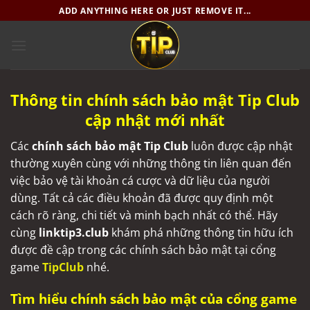
Bỏ
ADD ANYTHING HERE OR JUST REMOVE IT...
qua
nội
dung
Thông tin chính sách bảo mật Tip Club
cập nhật mới nhất
Các
chính sách bảo mật Tip Club
luôn được cập nhật
thường xuyên cùng với những thông tin liên quan đến
việc bảo vệ tài khoản cá cược và dữ liệu của người
dùng. Tất cả các điều khoản đã được quy định một
cách rõ ràng, chi tiết và minh bạch nhất có thể. Hãy
cùng
linktip3.club
khám phá những thông tin hữu ích
được đề cập trong các chính sách bảo mật tại cổng
game
TipClub
nhé.
Tìm hiểu chính sách bảo mật của cổng game