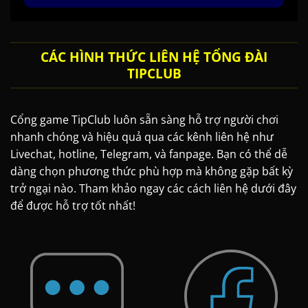
Ưu điểm vượt trội của Tipclub
Tipclub
không chỉ gây ấn tượng với các tính năng
ưu việt mà còn sở hữu những điểm mạnh đáng chú
CÁC HÌNH THỨC LIÊN HỆ TỔNG ĐÀI
ý giúp người chơi có những trải nghiệm tuyệt vời:
TIPCLUB
Giao diện dễ sử dụng
: Giao diện của Tipclub rất
thân thiện và dễ điều hướng, giúp người chơi,
Cổng game TipClub luôn sẵn sàng hỗ trợ người chơi
đặc biệt là những người mới, nhanh chóng làm
nhanh chóng và hiệu quả qua các kênh liên hệ như
quen với các tính năng và trò chơi mà không gặp
Livechat, hotline, Telegram, và fanpage. Bạn có thể dễ
khó khăn.
dàng chọn phương thức phù hợp mà không gặp bất kỳ
trở ngại nào. Tham khảo ngay các cách liên hệ dưới đây
Đa dạng hình thức cá cược
: Tipclub cung cấp
để được hỗ trợ tốt nhất!
rất nhiều loại hình cá cược, từ thể thao, casino
trực tuyến, xổ số đến các trò chơi bài hấp dẫn.
Đây là điểm cộng lớn giúp người chơi dễ dàng
tìm thấy trò chơi yêu thích và không bao giờ cảm
thấy nhàm chán.
Chương trình khuyến mãi hấp dẫn
: Tipclub