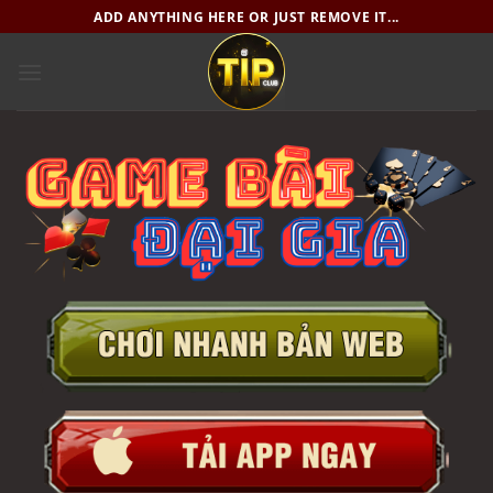
Bỏ
ADD ANYTHING HERE OR JUST REMOVE IT...
qua
nội
dung