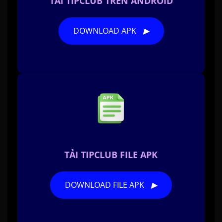
TẢI TIPCLUB TRÊN ANDROID
DOWNLOAD APK
▶
Thương hiệu Tipclub được cấp phép hoạt động hợp
pháp
Phương thức thanh toán linh hoạt và nhanh
chóng
Tipclub
hỗ trợ đa dạng các phương thức thanh
toán, giúp người chơi dễ dàng thực hiện các giao
dịch tài chính một cách thuận tiện. Các phương
thức thanh toán bao gồm chuyển khoản ngân
TẢI TIPCLUB FILE APK
hàng, ví điện tử và thẻ tín dụng. Với thời gian xử lý
nhanh chóng, chỉ mất vài phút để nạp tiền và từ 1-3
ngày cho các giao dịch rút tiền, người chơi không
DOWNLOAD FILE APK
▶
phải lo lắng về vấn đề tài chính khi tham gia cá
cược.