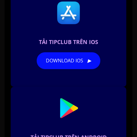
tuyến tin cậy.
Giấy phép hoạt động và cam kết bảo mật
Tipclub
hoạt động dưới sự giám sát của các cơ
quan có thẩm quyền và được cấp phép hoạt động
hợp pháp. Điều này đảm bảo tất cả các hoạt động
TẢI TIPCLUB TRÊN IOS
cá cược tại đây đều tuân thủ đầy đủ các quy định
của pháp luật. Người chơi có thể hoàn toàn yên
DOWNLOAD IOS
▶
tâm về tính minh bạch và sự bảo mật khi tham gia.
Tipclub cam kết bảo vệ quyền lợi người chơi và bảo
mật thông tin cá nhân, tạo điều kiện thuận lợi cho
các giao dịch tài chính trên nền tảng.