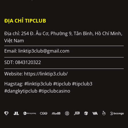
Đánh giá về Tipclub
Tipclub nhận được rất nhiều phản hồi tích cực từ
ĐỊA CHỈ TIPCLUB
người chơi nhờ vào dịch vụ chất lượng, tính minh
bạch và bảo mật cao. Cổng game này đã đạt được
Địa chỉ: 254 Đ. Âu Cơ, Phường 9, Tân Bình, Hồ Chí Minh,
các chứng chỉ uy tín và tuân thủ các quy định pháp
Việt Nam
lý, cam kết mang lại trải nghiệm cá cược an toàn và
Email:
linktip3club@gmail.com
công bằng cho người chơi.
SDT: 0843120322
Website: https://linktip3.club/
Hagstag:
#linktip3club #tipclub #tipclub3
#dangkytipclub #tipclubcasino
Tip club nhận được sự tin tưởng của nhiều thành viên